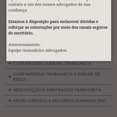
contato a um dos nossos advogados de sua
confiança.
CONSULTORIA JURÍDICA TRABALHISTA
Estamos à disposição para esclarecer dúvidas e
reforçar as orientações por meio dos canais seguros
RELAÇÕES TRABALHISTAS E SINDICAIS
do escritório.
COMPLIANCE TRABALHISTA
Atenciosamente,
Equipe Granadeiro Advogados.
CONTENCIOSO ADMINISTRATIVO TRABALHISTA
CONTENCIOSO JUDICIAL TRABALHISTA
CONTINGÊNCIA TRABALHISTA E ANÁLISE DE
RISCO
NEGOCIAÇÃO E ARBITRAGEM TRABALHISTA
APOIO JURÍDICO A RECURSOS HUMANOS (RH)