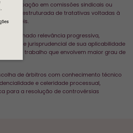
e
 a participação em comissões sindicais ou
.
ondução estruturada de tratativas voltadas à
stentáveis.
ções
 tem ganhado relevância progressiva,
slativo e jurisprudencial de sua aplicabilidade
ratos de trabalho que envolvem maior grau de
 escolha de árbitros com conhecimento técnico
dencialidade e celeridade processual,
ca para a resolução de controvérsias