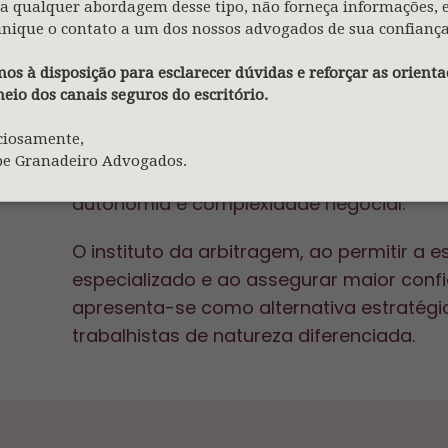
a qualquer abordagem desse tipo, não forneça informações, 
extrajudiciais com homologação judicial,
nique o contato a um dos nossos advogados de sua confiança
empresariais de conciliação prévia e a c
construção de soluções equilibradas e su
os à disposição para esclarecer dúvidas e reforçar as orienta
eio dos canais seguros do escritório.
Nesse contexto, a arbitragem trabalhista
ciosamente,
especialmente após o reconhecimento legi
pe Granadeiro Advogados.
em hipóteses específicas, como nos cont
autonomia e complexidade negocial.
O instituto da arbitragem, ao permitir a
especializado e ao assegurar maior confi
apresenta-se como alternativa estratégi
trabalhistas de natureza diferenciada.