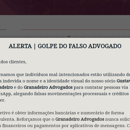
NEGOCIAÇÃO E ARBITRAG
ALERTA | GOLPE
DO FALSO ADVOGADO
A atuação em negociação e arbitragem tra
dos clientes,
compreensão de que os métodos alternat
cada vez mais relevante no âmbito do Di
mamos que indivíduos mal-intencionados estão utilizando d
soluções extrajudiciais eficazes, céleres 
 indevida o nome e a identidade visual do nosso sócio
Gusta
Trabalho, tem impulsionado a adoção de
adeiro
e do
Granadeiro Advogados
para contatar pessoas via
App, alegando falsas movimentações processuais e créditos
eficiência e preservação das relações inst
er.
A mediação trabalhista e a negociação 
etivo é obter informações bancárias e numerário de forma
técnico, análise criteriosa de riscos e av
dulenta. Reforçamos que o
Granadeiro Advogados
nunca solic
reputacionais envolvidos. A atuação abr
 financeiros ou pagamentos por aplicativos de mensagens. C