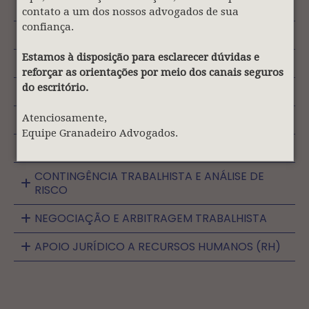
contato a um dos nossos advogados de sua
confiança.
CONSULTORIA JURÍDICA TRABALHISTA
Estamos à disposição para esclarecer dúvidas e
RELAÇÕES TRABALHISTAS E SINDICAIS
reforçar as orientações por meio dos canais seguros
do escritório.
COMPLIANCE TRABALHISTA
Atenciosamente,
CONTENCIOSO ADMINISTRATIVO TRABALHISTA
Equipe Granadeiro Advogados.
CONTENCIOSO JUDICIAL TRABALHISTA
CONTINGÊNCIA TRABALHISTA E ANÁLISE DE
RISCO
NEGOCIAÇÃO E ARBITRAGEM TRABALHISTA
APOIO JURÍDICO A RECURSOS HUMANOS (RH)