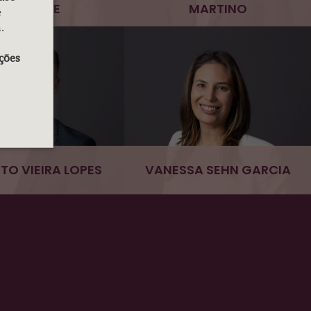
GIUSEPPE
MARTINO
e
.
ções
TO VIEIRA LOPES
VANESSA SEHN GARCIA