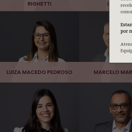
RIGHETTI
CAMPOS
receb
comu
Estam
por m
Aten
Equi
LUIZA MACEDO PEDROSO
MARCELO MAR