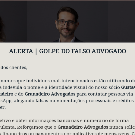
ALERTA | GOLPE
DO FALSO ADVOGADO
ALEXANDRE MARQUES
APA
TON
MEDEIROS
dos clientes,
mamos que indivíduos mal-intencionados estão utilizando d
 indevida o nome e a identidade visual do nosso sócio
Gusta
adeiro
e do
Granadeiro Advogados
para contatar pessoas via
App, alegando falsas movimentações processuais e créditos
er.
etivo é obter informações bancárias e numerário de forma
dulenta. Reforçamos que o
Granadeiro Advogados
nunca solic
GUES
FERN
 financeiros ou pagamentos por aplicativos de mensagens. C