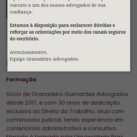
contato a um dos nossos advogados de sua
confiança.
Estamos à disposição para esclarecer dúvidas e
reforçar as orientações por meio dos canais seguros
do escritório.
Atenciosamente,
Equipe Granadeiro Advogados.
Marcelo Martins
Formação
Sócio de Granadeiro Guimarães Advogados
desde 2017, e com 30 anos de dedicação
exclusiva ao Direito do Trabalho, atua com
contencioso judicial, tendo experiência em
contencioso administrativo e consultivo.
Marcelo é formado pela Universidade Braz