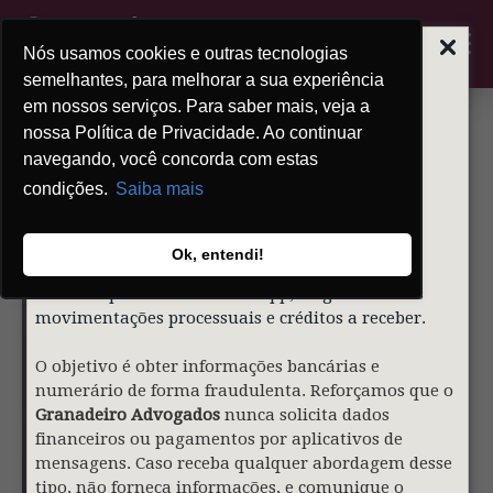
Nós usamos cookies e outras tecnologias
ALERTA | GOLPE
DO FALSO
semelhantes, para melhorar a sua experiência
ADVOGADO
em nossos serviços. Para saber mais, veja a
nossa Política de Privacidade. Ao continuar
Prezados clientes,
navegando, você concorda com estas
condições.
Saiba mais
Informamos que indivíduos mal-intencionados
estão utilizando de forma indevida o nome e a
identidade visual do nosso sócio
Gustavo
Ok, entendi!
Granadeiro
e do
Granadeiro Advogados
para
contatar pessoas via WhatsApp, alegando falsas
movimentações processuais e créditos a receber.
O objetivo é obter informações bancárias e
numerário de forma fraudulenta. Reforçamos que o
Granadeiro Advogados
nunca solicita dados
financeiros ou pagamentos por aplicativos de
mensagens. Caso receba qualquer abordagem desse
tipo, não forneça informações, e comunique o