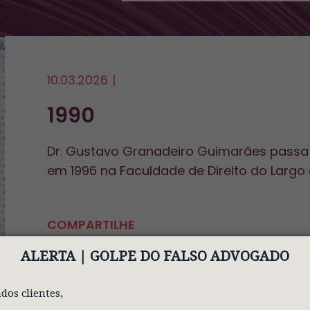
10.03.2026
|
1990
Dr. Gustavo Granadeiro Guimarães passa a
em 1996 na Faculdade de Direito do Largo
COMPARTILHE
Facebook
LinkedIn
X
WhatsApp
ALERTA | GOLPE
DO FALSO ADVOGADO
dos clientes,