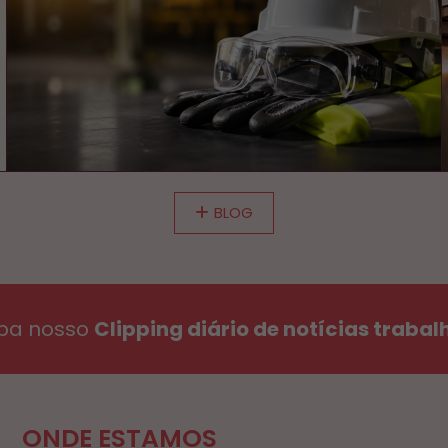
BLOG
ba nosso
Clipping diário de notícias trabal
ONDE ESTAMOS