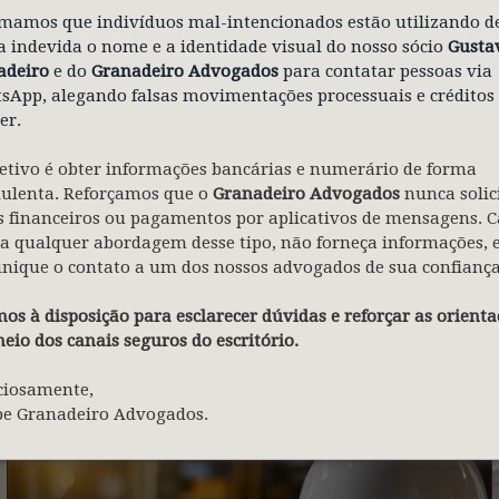
mamos que indivíduos mal-intencionados estão utilizando d
 indevida o nome e a identidade visual do nosso sócio
Gusta
adeiro
e do
Granadeiro Advogados
para contatar pessoas via
App, alegando falsas movimentações processuais e créditos
er.
etivo é obter informações bancárias e numerário de forma
28.04.2026
|
ARTIGO
dulenta. Reforçamos que o
Granadeiro Advogados
nunca solic
 financeiros ou pagamentos por aplicativos de mensagens. C
Segurança e saúde no
a qualquer abordagem desse tipo, não forneça informações, 
nique o contato a um dos nossos advogados de sua confiança
trabalho também são temas
de gestão empresarial
os à disposição para esclarecer dúvidas e reforçar as orienta
eio dos canais seguros do escritório.
ciosamente,
pe Granadeiro Advogados.