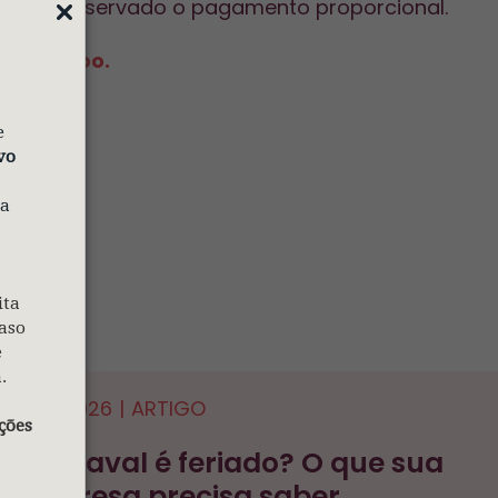
istas e observado o pagamento proporcional.
em O Globo.
e
vo
 a
ita
aso
e
.
13.02.2026
|
ARTIGO
ções
Carnaval é feriado? O que sua
empresa precisa saber