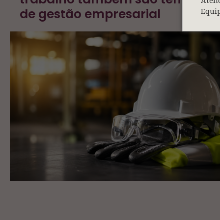
Aten
de gestão empresarial
Equi