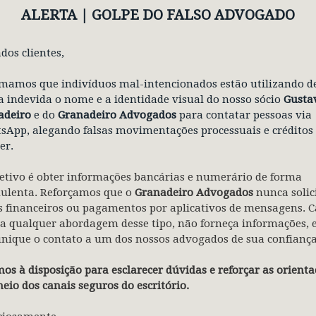
desde que garantidos os direitos trabalh
ALERTA | GOLPE
DO FALSO ADVOGADO
Clique aqui e leia a matéria completa 
dos clientes,
mamos que indivíduos mal-intencionados estão utilizando d
COMPARTILHE
 indevida o nome e a identidade visual do nosso sócio
Gusta
adeiro
e do
Granadeiro Advogados
para contatar pessoas via
Facebook
LinkedIn
X
WhatsApp
App, alegando falsas movimentações processuais e créditos
er.
etivo é obter informações bancárias e numerário de forma
dulenta. Reforçamos que o
Granadeiro Advogados
nunca solic
 financeiros ou pagamentos por aplicativos de mensagens. C
a qualquer abordagem desse tipo, não forneça informações, 
nique o contato a um dos nossos advogados de sua confiança
12.03.2026
|
ARTIGO
os à disposição para esclarecer dúvidas e reforçar as orienta
eio dos canais seguros do escritório.
Pejotização: pontos de
atenção para empresas em