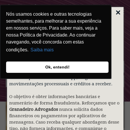
Nós usamos cookies e outras tecnologias
ALERTA | GOLPE
DO FALSO
semelhantes, para melhorar a sua experiência
ADVOGADO
em nossos serviços. Para saber mais, veja a
Blog
nossa Política de Privacidade. Ao continuar
Prezados clientes,
navegando, você concorda com estas
condições.
Saiba mais
Informamos que indivíduos mal-intencionados
estão utilizando de forma indevida o nome e a
identidade visual do nosso sócio
Gustavo
Ok, entendi!
Granadeiro
e do
Granadeiro Advogados
para
contatar pessoas via WhatsApp, alegando falsas
movimentações processuais e créditos a receber.
O objetivo é obter informações bancárias e
numerário de forma fraudulenta. Reforçamos que o
Granadeiro Advogados
nunca solicita dados
financeiros ou pagamentos por aplicativos de
mensagens. Caso receba qualquer abordagem desse
tipo, não forneça informações, e comunique o