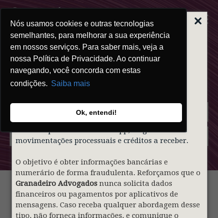
Nós usamos cookies e outras tecnologias
ALERTA | GOLPE
DO FALSO
semelhantes, para melhorar a sua experiência
ADVOGADO
em nossos serviços. Para saber mais, veja a
Blog
nossa Política de Privacidade. Ao continuar
Prezados clientes,
navegando, você concorda com estas
condições.
Saiba mais
Informamos que indivíduos mal-intencionados
estão utilizando de forma indevida o nome e a
identidade visual do nosso sócio
Gustavo
Ok, entendi!
Granadeiro
e do
Granadeiro Advogados
para
contatar pessoas via WhatsApp, alegando falsas
movimentações processuais e créditos a receber.
O objetivo é obter informações bancárias e
numerário de forma fraudulenta. Reforçamos que o
Granadeiro Advogados
nunca solicita dados
financeiros ou pagamentos por aplicativos de
mensagens. Caso receba qualquer abordagem desse
tipo, não forneça informações, e comunique o