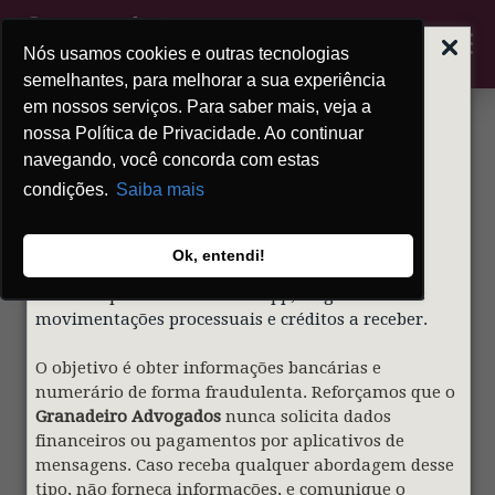
Nós usamos cookies e outras tecnologias
ALERTA | GOLPE
DO FALSO
semelhantes, para melhorar a sua experiência
ADVOGADO
em nossos serviços. Para saber mais, veja a
nossa Política de Privacidade. Ao continuar
Prezados clientes,
navegando, você concorda com estas
condições.
Saiba mais
Informamos que indivíduos mal-intencionados
estão utilizando de forma indevida o nome e a
identidade visual do nosso sócio
Gustavo
Ok, entendi!
Granadeiro
e do
Granadeiro Advogados
para
contatar pessoas via WhatsApp, alegando falsas
movimentações processuais e créditos a receber.
O objetivo é obter informações bancárias e
numerário de forma fraudulenta. Reforçamos que o
Granadeiro Advogados
nunca solicita dados
financeiros ou pagamentos por aplicativos de
mensagens. Caso receba qualquer abordagem desse
tipo, não forneça informações, e comunique o