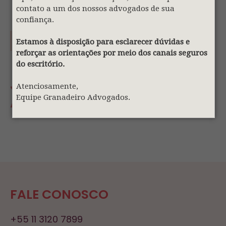
contato a um dos nossos advogados de sua
confiança.
Estamos à disposição para esclarecer dúvidas e
reforçar as orientações por meio dos canais seguros
do escritório.
JESSICA THAUANE ALVES –
Atenciosamente,
ASSISTENTE DE RH
Equipe Granadeiro Advogados.
FALE CONOSCO
+55 11 3120 7899