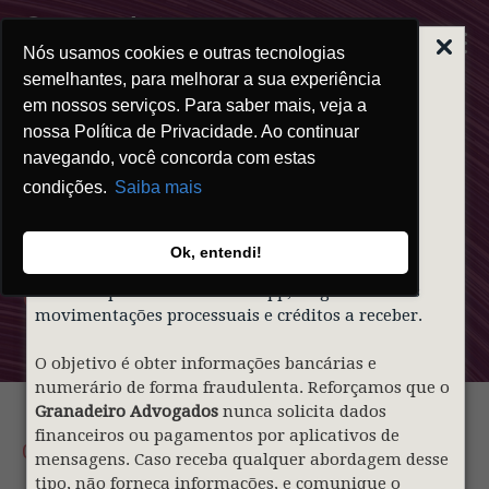
Nós usamos cookies e outras tecnologias
ALERTA | GOLPE
DO FALSO
semelhantes, para melhorar a sua experiência
ADVOGADO
em nossos serviços. Para saber mais, veja a
nossa Política de Privacidade. Ao continuar
Prezados clientes,
navegando, você concorda com estas
condições.
Saiba mais
Informamos que indivíduos mal-intencionados
Clipping
estão utilizando de forma indevida o nome e a
identidade visual do nosso sócio
Gustavo
Ok, entendi!
Granadeiro
e do
Granadeiro Advogados
para
Granadeiro
contatar pessoas via WhatsApp, alegando falsas
movimentações processuais e créditos a receber.
O objetivo é obter informações bancárias e
numerário de forma fraudulenta. Reforçamos que o
Granadeiro Advogados
nunca solicita dados
financeiros ou pagamentos por aplicativos de
01.07.2026
mensagens. Caso receba qualquer abordagem desse
tipo, não forneça informações, e comunique o