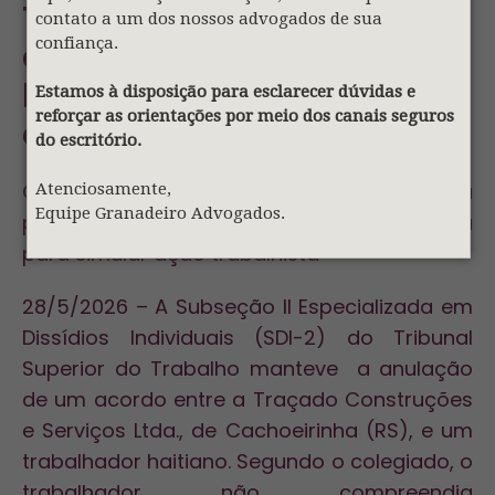
Trabalhador haitiano
contato a um dos nossos advogados de sua
confiança.
consegue anular acordo
homologado sem seu
Estamos à disposição para esclarecer dúvidas e
reforçar as orientações por meio dos canais seguros
conhecimento
do escritório.
Com pouca compreensão da língua
Atenciosamente,
Equipe Granadeiro Advogados.
portuguesa, ele assinou procuração usada
para simular ação trabalhista
28/5/2026 – A Subseção II Especializada em
Dissídios Individuais (SDI-2) do Tribunal
Superior do Trabalho manteve a anulação
de um acordo entre a Traçado Construções
e Serviços Ltda., de Cachoeirinha (RS), e um
trabalhador haitiano. Segundo o colegiado, o
trabalhador não compreendia