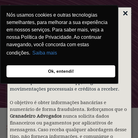
Nós usamos cookies e outras tecnologias
ALERTA | GOLPE
DO FALSO
semelhantes, para melhorar a sua experiência
ADVOGADO
em nossos serviços. Para saber mais, veja a
nossa Política de Privacidade. Ao continuar
Prezados clientes,
navegando, você concorda com estas
condições.
Saiba mais
Informamos que indivíduos mal-intencionados
Clipping
estão utilizando de forma indevida o nome e a
identidade visual do nosso sócio
Gustavo
Ok, entendi!
Granadeiro
e do
Granadeiro Advogados
para
Granadeiro
contatar pessoas via WhatsApp, alegando falsas
movimentações processuais e créditos a receber.
O objetivo é obter informações bancárias e
numerário de forma fraudulenta. Reforçamos que o
Granadeiro Advogados
nunca solicita dados
financeiros ou pagamentos por aplicativos de
29.05.2026
mensagens. Caso receba qualquer abordagem desse
tipo, não forneça informações, e comunique o