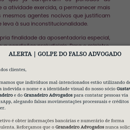
e a atividade exercida, a permanecer mais
os mesmos agentes nocivos que justificam
 leva à sua inconstitucionalidade.
ria finalidade da aposentadoria especial,
a condições prejudiciais. Para o ministro,
nefício destinado a afastar o trabalhador
ALERTA | GOLPE
DO FALSO ADVOGADO
 que prolonga sua permanência nessas
dos clientes,
mamos que indivíduos mal-intencionados estão utilizando d
ndeu que a Constituição Federal permite
 indevida o nome e a identidade visual do nosso sócio
Gusta
 para buscar maior equilíbrio financeiro do
adeiro
e do
Granadeiro Advogados
para contatar pessoas via
ter em tempo comum o período trabalhado
App, alegando falsas movimentações processuais e créditos
, a adoção de novos critérios de cálculo
er.
etivo é obter informações bancárias e numerário de forma
dulenta. Reforçamos que o
Granadeiro Advogados
nunca solic