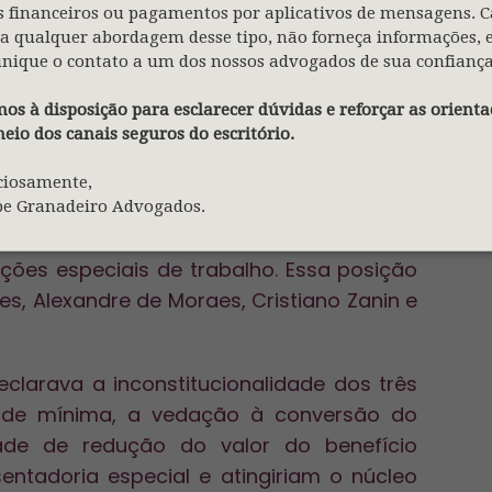
 Nunes Marques e Dias Toffoli e pela
 financeiros ou pagamentos por aplicativos de mensagens. C
i declarado inconstitucional pelo ministro
a qualquer abordagem desse tipo, não forneça informações, 
 Weber (aposentada).
nique o contato a um dos nossos advogados de sua confiança
os à disposição para esclarecer dúvidas e reforçar as orienta
eio dos canais seguros do escritório.
so (aposentado), havia votado pela
onados. Para ele, as mudanças promovidas
ciosamente,
 legítima para assegurar o equilíbrio
pe Granadeiro Advogados.
violar cláusulas pétreas nem suprimir a
ções especiais de trabalho. Essa posição
s, Alexandre de Moraes, Cristiano Zanin e
eclarava a inconstitucionalidade dos três
idade mínima, a vedação à conversão do
de de redução do valor do benefício
ntadoria especial e atingiriam o núcleo