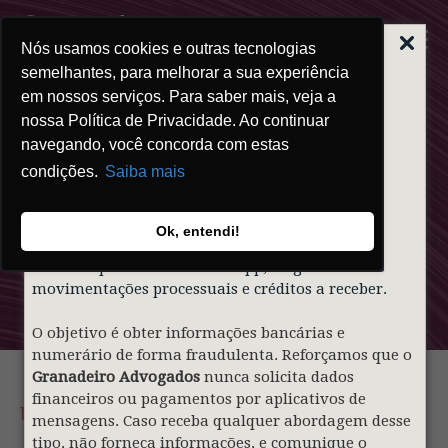
Nós usamos cookies e outras tecnologias
ALERTA | GOLPE
DO FALSO
semelhantes, para melhorar a sua experiência
ADVOGADO
em nossos serviços. Para saber mais, veja a
nossa Política de Privacidade. Ao continuar
Prezados clientes,
navegando, você concorda com estas
condições.
Saiba mais
Informamos que indivíduos mal-intencionados
Clipping
estão utilizando de forma indevida o nome e a
identidade visual do nosso sócio
Gustavo
Ok, entendi!
Granadeiro
e do
Granadeiro Advogados
para
Granadeiro
contatar pessoas via WhatsApp, alegando falsas
movimentações processuais e créditos a receber.
O objetivo é obter informações bancárias e
numerário de forma fraudulenta. Reforçamos que o
Granadeiro Advogados
nunca solicita dados
financeiros ou pagamentos por aplicativos de
18.05.2026
mensagens. Caso receba qualquer abordagem desse
tipo, não forneça informações, e comunique o