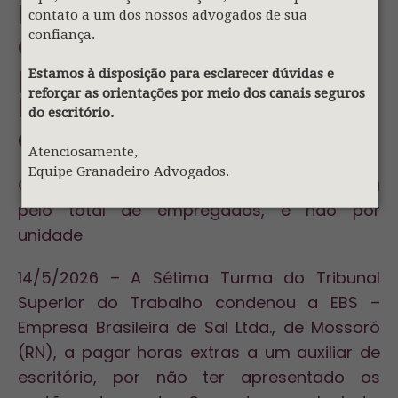
Produtora de sal não
contato a um dos nossos advogados de sua
confiança.
apresenta cartões de
ponto e terá de pagar
Estamos à disposição para esclarecer dúvidas e
reforçar as orientações por meio dos canais seguros
horas extras a auxiliar de
do escritório.
escritório
Atenciosamente,
Equipe Granadeiro Advogados.
Obrigação de controle de jornada é definida
pelo total de empregados, e não por
unidade
14/5/2026 – A Sétima Turma do Tribunal
Superior do Trabalho condenou a EBS –
Empresa Brasileira de Sal Ltda., de Mossoró
(RN), a pagar horas extras a um auxiliar de
escritório, por não ter apresentado os