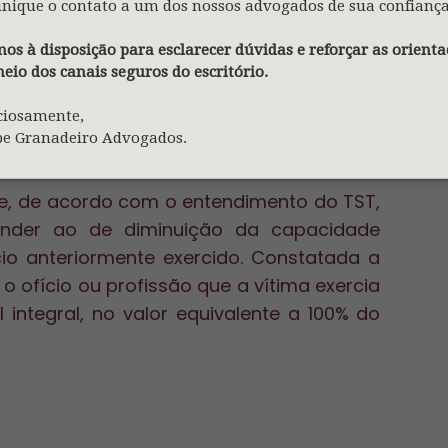
s e estéticos majorada para 30 salários,
nique o contato a um dos nossos advogados de sua confiança
os à disposição para esclarecer dúvidas e reforçar as orienta
eio dos canais seguros do escritório.
ciosamente,
ue não está em discussão a perda genérica
pe Granadeiro Advogados.
m para sua atividade habitual.
que, de acordo com o entendimento do TST,
onder ao de diminuição da capacidade
cio anteriormente exercido. Constatada a
 ofício ou profissão que a vítima exercia
integral, no valor equivalente a 100% do