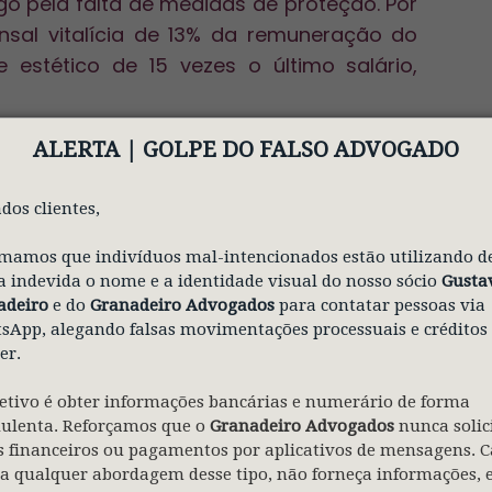
o pela falta de medidas de proteção. Por
nsal vitalícia de 13% da remuneração do
estético de 15 vezes o último salário,
ssão
ALERTA | GOLPE
DO FALSO ADVOGADO
ão (SC), com base em imagens anexadas ao
dos clientes,
 totalmente incapazitado para exercer a
ova mostraram que era necessário o uso
mamos que indivíduos mal-intencionados estão utilizando d
 indevida o nome e a identidade visual do nosso sócio
Gusta
e tem de segurar o crânio do bovino,
adeiro
e do
Granadeiro Advogados
para contatar pessoas via
ominante e, com a dominante, manusear
App, alegando falsas movimentações processuais e créditos
er.
tinha o ensino médio e sempre trabalhou
etivo é obter informações bancárias e numerário de forma
dulenta. Reforçamos que o
Granadeiro Advogados
nunca solic
o parcial de dedos da mão é relevante na
 financeiros ou pagamentos por aplicativos de mensagens. C
a pensão foi aumentada para 45% da
a qualquer abordagem desse tipo, não forneça informações, 