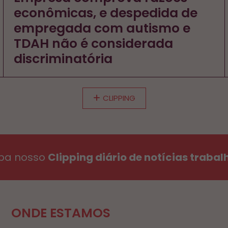
econômicas, e despedida de
empregada com autismo e
TDAH não é considerada
discriminatória
CLIPPING
ba nosso
Clipping diário de notícias trabal
ONDE ESTAMOS