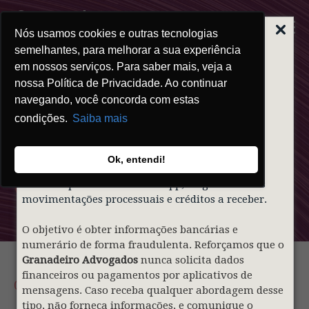
Nós usamos cookies e outras tecnologias
ALERTA | GOLPE
DO FALSO
semelhantes, para melhorar a sua experiência
ADVOGADO
em nossos serviços. Para saber mais, veja a
nossa Política de Privacidade. Ao continuar
Prezados clientes,
navegando, você concorda com estas
condições.
Saiba mais
Informamos que indivíduos mal-intencionados
Clipping
estão utilizando de forma indevida o nome e a
identidade visual do nosso sócio
Gustavo
Ok, entendi!
Granadeiro
e do
Granadeiro Advogados
para
Granadeiro
contatar pessoas via WhatsApp, alegando falsas
movimentações processuais e créditos a receber.
O objetivo é obter informações bancárias e
numerário de forma fraudulenta. Reforçamos que o
Granadeiro Advogados
nunca solicita dados
financeiros ou pagamentos por aplicativos de
03.07.2026
mensagens. Caso receba qualquer abordagem desse
tipo, não forneça informações, e comunique o