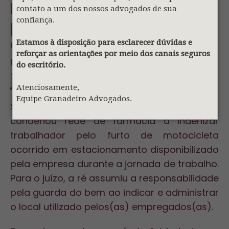
Farmácia deve indenizar
contato a um dos nossos advogados de sua
confiança.
por furto de motocicleta
em estacionamento
Estamos à disposição para esclarecer dúvidas e
reforçar as orientações por meio dos canais seguros
utilizado durante a
do escritório.
jornada
Atenciosamente,
Equipe Granadeiro Advogados.
Sentença proferida no Projeto Ajude 4.0
condenou rede de farmácia a indenizar
trabalhador pelo furto de motocicleta
ocorrido em estacionamento disponibilizado
pela empresa durante a jornada de trabalho.
Para o juízo, a ré assumiu a responsabilidade
pela guarda do bem ao indicar e administrar
o local utilizado pelos(as) empregados(as).