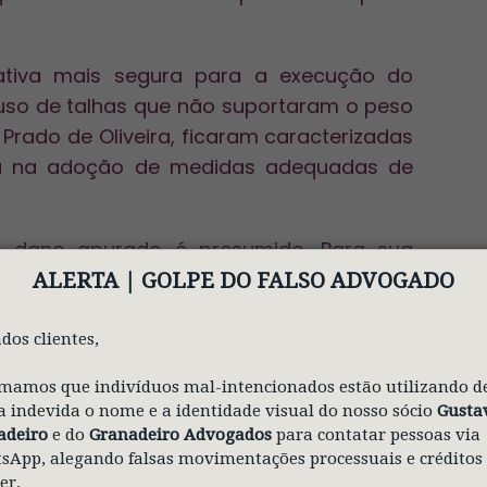
nativa mais segura para a execução do
so de talhas que não suportaram o peso
 Prado de Oliveira, ficaram caracterizadas
ha na adoção de medidas adequadas de
o dano apurado é presumido. Para sua
ante, ficando pendurado a 140 metros de
ALERTA | GOLPE
DO FALSO ADVOGADO
dos clientes,
alários relativos ao período de limbo
mamos que indivíduos mal-intencionados estão utilizando d
pela estabilidade acidentária e verbas
 indevida o nome e a identidade visual do nosso sócio
Gusta
adeiro
e do
Granadeiro Advogados
para contatar pessoas via
App, alegando falsas movimentações processuais e créditos
lidária das empresas pelo dano moral e a
er.