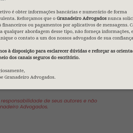
trabalhistas, considerando a participação
etivo é obter informações bancárias e numerário de forma
 acidente.
dulenta. Reforçamos que o
Granadeiro Advogados
nunca solic
 financeiros ou pagamentos por aplicativos de mensagens. C
a qualquer abordagem desse tipo, não forneça informações, 
nique o contato a um dos nossos advogados de sua confiança
os à disposição para esclarecer dúvidas e reforçar as orienta
São Paulo, 29.04.2026
eio dos canais seguros do escritório.
ping é de inteira responsabilidade de seus
ciosamente,
pe Granadeiro Advogados.
inião legal de Granadeiro Advogados.
a responsabilidade de seus autores e não
anadeiro Advogados.