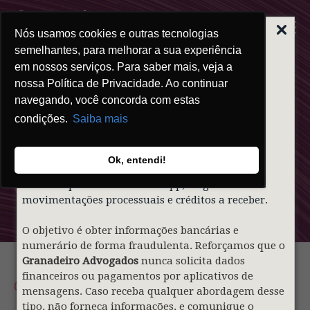
Nós usamos cookies e outras tecnologias
ALERTA | GOLPE
DO FALSO
semelhantes, para melhorar a sua experiência
ADVOGADO
em nossos serviços. Para saber mais, veja a
nossa Política de Privacidade. Ao continuar
Prezados clientes,
navegando, você concorda com estas
condições.
Saiba mais
Informamos que indivíduos mal-intencionados
Clipping
estão utilizando de forma indevida o nome e a
identidade visual do nosso sócio
Gustavo
Ok, entendi!
Granadeiro
e do
Granadeiro Advogados
para
Granadeiro
contatar pessoas via WhatsApp, alegando falsas
movimentações processuais e créditos a receber.
O objetivo é obter informações bancárias e
numerário de forma fraudulenta. Reforçamos que o
Granadeiro Advogados
nunca solicita dados
financeiros ou pagamentos por aplicativos de
09.06.2026
mensagens. Caso receba qualquer abordagem desse
tipo, não forneça informações, e comunique o