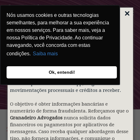
Nós usamos cookies e outras tecnologias
ALERTA | GOLPE
DO FALSO
semelhantes, para melhorar a sua experiência
ADVOGADO
em nossos serviços. Para saber mais, veja a
nossa Política de Privacidade. Ao continuar
Prezados clientes,
navegando, você concorda com estas
condições.
Saiba mais
Informamos que indivíduos mal-intencionados
Clipping
estão utilizando de forma indevida o nome e a
identidade visual do nosso sócio
Gustavo
Ok, entendi!
Granadeiro
e do
Granadeiro Advogados
para
Granadeiro
contatar pessoas via WhatsApp, alegando falsas
movimentações processuais e créditos a receber.
O objetivo é obter informações bancárias e
numerário de forma fraudulenta. Reforçamos que o
Granadeiro Advogados
nunca solicita dados
financeiros ou pagamentos por aplicativos de
28.04.2026
mensagens. Caso receba qualquer abordagem desse
tipo, não forneça informações, e comunique o