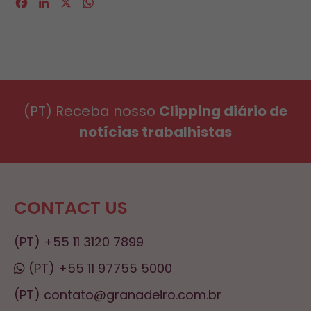
Facebook
LinkedIn
X
WhatsApp
(PT) Receba nosso
Clipping diário de
notícias trabalhistas
CONTACT US
(PT) +55 11 3120 7899
(PT) +55 11 97755 5000
(PT) contato@granadeiro.com.br