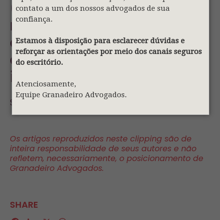
(PT) 5ª Câmara nega
contato a um dos nossos advogados de sua
confiança.
recurso de sindicato que
apresentou prova
Estamos à disposição para esclarecer dúvidas e
reforçar as orientações por meio dos canais seguros
documental depois da
do escritório.
instrução processual
Atenciosamente,
Equipe Granadeiro Advogados.
Sorry, this entry is only available in
PT
.
Os artigos reproduzidos neste clipping são de
inteira responsabilidade de seus autores e não
refletem, necessariamente, o posicionamento de
Granadeiro Advogados.
SHARE