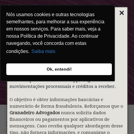
Nós usamos cookies e outras tecnologias
ALERTA | GOLPE
DO FALSO
semelhantes, para melhorar a sua experiência
ADVOGADO
em nossos serviços. Para saber mais, veja a
nossa Política de Privacidade. Ao continuar
Prezados clientes,
navegando, você concorda com estas
condições.
Saiba mais
Informamos que indivíduos mal-intencionados
(PT) Clipping
estão utilizando de forma indevida o nome e a
identidade visual do nosso sócio
Gustavo
Ok, entendi!
Granadeiro
e do
Granadeiro Advogados
para
Granadeiro
contatar pessoas via WhatsApp, alegando falsas
movimentações processuais e créditos a receber.
O objetivo é obter informações bancárias e
numerário de forma fraudulenta. Reforçamos que o
Granadeiro Advogados
nunca solicita dados
financeiros ou pagamentos por aplicativos de
28.04.2026
mensagens. Caso receba qualquer abordagem desse
tipo, não forneça informações, e comunique o