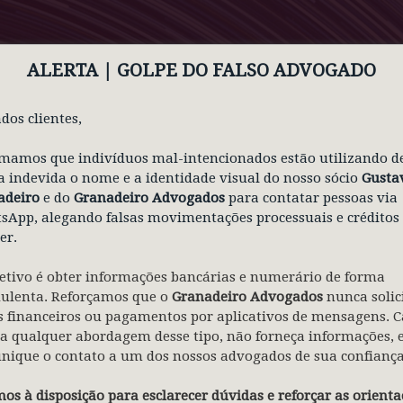
ALERTA | GOLPE
DO FALSO ADVOGADO
dos clientes,
te justa causa de membro
mamos que indivíduos mal-intencionados estão utilizando d
igual em Sobral
 indevida o nome e a identidade visual do nosso sócio
Gusta
adeiro
e do
Granadeiro Advogados
para contatar pessoas via
App, alegando falsas movimentações processuais e créditos
er.
etivo é obter informações bancárias e numerário de forma
a responsabilidade de seus autores e não
dulenta. Reforçamos que o
Granadeiro Advogados
nunca solic
anadeiro Advogados.
 financeiros ou pagamentos por aplicativos de mensagens. C
a qualquer abordagem desse tipo, não forneça informações, 
nique o contato a um dos nossos advogados de sua confiança
os à disposição para esclarecer dúvidas e reforçar as orienta