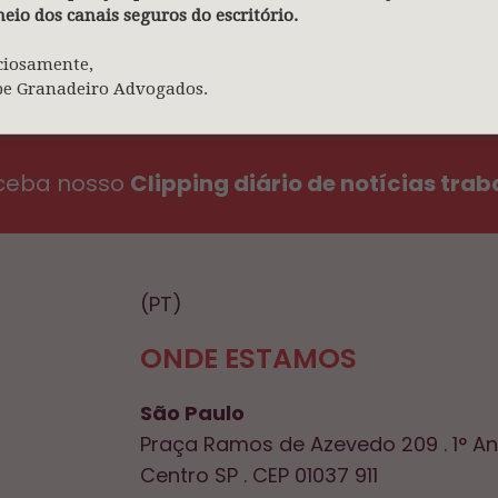
eio dos canais seguros do escritório.
ciosamente,
pe Granadeiro Advogados.
eceba nosso
Clipping diário de notícias trab
(PT)
ONDE ESTAMOS
São Paulo
Praça Ramos de Azevedo 209 . 1° A
Centro SP . CEP 01037 911