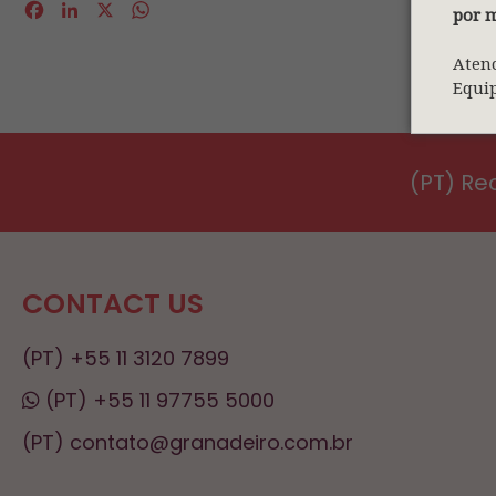
Facebook
LinkedIn
X
WhatsApp
por m
Aten
Equi
(PT) R
CONTACT US
(PT) +55 11 3120 7899
(PT) +55 11 97755 5000
(PT) contato@granadeiro.com.br