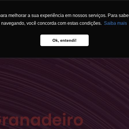
ra melhorar a sua experiência em nossos serviços. Para saber 
PT) ATUAÇÃO
(PT) EQUIPE
(PT) FÓRUM GRA
navegando, você concorda com estas condições.
Saiba mais
Ok, entendi!
Granadeiro