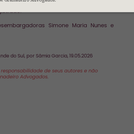
 artigo 320 da CLT e detalhadas na Lei de
istrado.
esembargadoras Simone Maria Nunes e
nde do Sul, por Sâmia Garcia, 19.05.2026
a responsabilidade de seus autores e não
anadeiro Advogados.