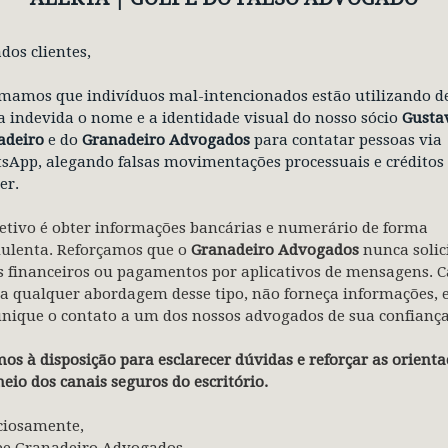
r está definida a partir de uma ficção
adas atividades extraclasse. As atividades
dos clientes,
adas pelo pagamento da hora-aula,
uração”, salientou a magistrada.
mamos que indivíduos mal-intencionados estão utilizando d
 indevida o nome e a identidade visual do nosso sócio
Gusta
adeiro
e do
Granadeiro Advogados
para contatar pessoas via
App, alegando falsas movimentações processuais e créditos
so pelas partes, mas o TRT-RS negou
er.
o, desembargador Fernando Luiz de Moura
etivo é obter informações bancárias e numerário de forma
iro grau e esclareceu que o Tema 958
dulenta. Reforçamos que o
Granadeiro Advogados
nunca solic
ão básica pública, não se aplicando aos
 financeiros ou pagamentos por aplicativos de mensagens. C
a qualquer abordagem desse tipo, não forneça informações, 
nique o contato a um dos nossos advogados de sua confiança
 do TST é no sentido de que as atividades
os à disposição para esclarecer dúvidas e reforçar as orienta
 e já estão incluídas na remuneração. A
eio dos canais seguros do escritório.
m como a alimentação das plataformas da
ões sobre as próximas aulas e avaliações
ciosamente,
pe Granadeiro Advogados.