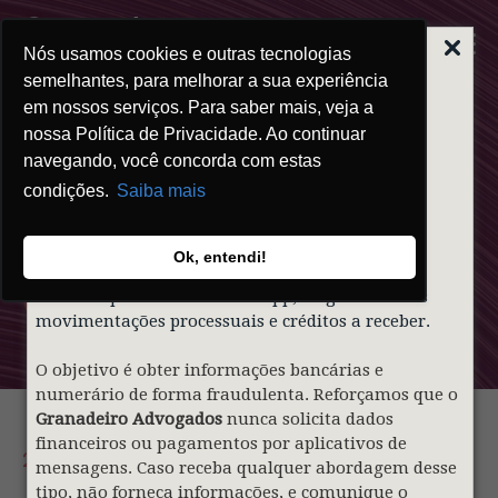
Nós usamos cookies e outras tecnologias
ALERTA | GOLPE
DO FALSO
semelhantes, para melhorar a sua experiência
ADVOGADO
em nossos serviços. Para saber mais, veja a
nossa Política de Privacidade. Ao continuar
Prezados clientes,
navegando, você concorda com estas
condições.
Saiba mais
Informamos que indivíduos mal-intencionados
Clipping
estão utilizando de forma indevida o nome e a
identidade visual do nosso sócio
Gustavo
Ok, entendi!
Granadeiro
e do
Granadeiro Advogados
para
Granadeiro
contatar pessoas via WhatsApp, alegando falsas
movimentações processuais e créditos a receber.
O objetivo é obter informações bancárias e
numerário de forma fraudulenta. Reforçamos que o
Granadeiro Advogados
nunca solicita dados
financeiros ou pagamentos por aplicativos de
25.03.2026
mensagens. Caso receba qualquer abordagem desse
tipo, não forneça informações, e comunique o