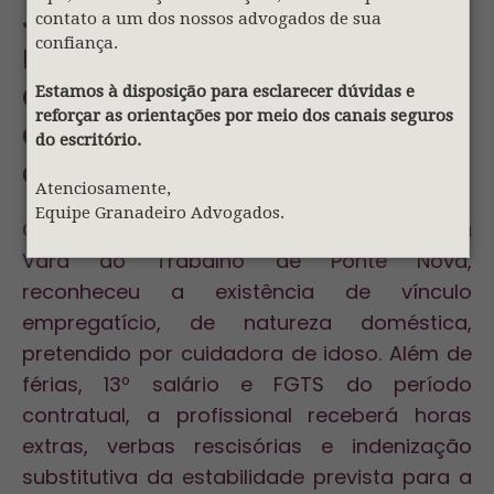
Justiça do Trabalho
contato a um dos nossos advogados de sua
confiança.
reconhece vínculo de
emprego entre idoso e
Estamos à disposição para esclarecer dúvidas e
reforçar as orientações por meio dos canais seguros
cuidadora e garante
do escritório.
estabilidade gestacional
Atenciosamente,
Equipe Granadeiro Advogados.
O juiz Ézio Martins Cabral Júnior, titular da
Vara do Trabalho de Ponte Nova,
reconheceu a existência de vínculo
empregatício, de natureza doméstica,
pretendido por cuidadora de idoso. Além de
férias, 13º salário e FGTS do período
contratual, a profissional receberá horas
extras, verbas rescisórias e indenização
substitutiva da estabilidade prevista para a