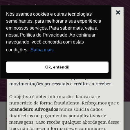
Nós usamos cookies e outras tecnologias
ALERTA | GOLPE
DO FALSO
semelhantes, para melhorar a sua experiência
ADVOGADO
em nossos serviços. Para saber mais, veja a
nossa Política de Privacidade. Ao continuar
Prezados clientes,
navegando, você concorda com estas
condições.
Saiba mais
Informamos que indivíduos mal-intencionados
Clipping
estão utilizando de forma indevida o nome e a
identidade visual do nosso sócio
Gustavo
Ok, entendi!
Granadeiro
e do
Granadeiro Advogados
para
Granadeiro
contatar pessoas via WhatsApp, alegando falsas
movimentações processuais e créditos a receber.
O objetivo é obter informações bancárias e
numerário de forma fraudulenta. Reforçamos que o
Granadeiro Advogados
nunca solicita dados
financeiros ou pagamentos por aplicativos de
25.05.2026
mensagens. Caso receba qualquer abordagem desse
tipo, não forneça informações, e comunique o